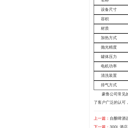
名称
设备尺寸
容积
材质
加热方式
抛光精度
罐体压力
电机功率
清洗装置
排气方式
豪鲁公司常见
了客户广泛的认可
上一篇：
自酿啤酒
下一篇：
300L 