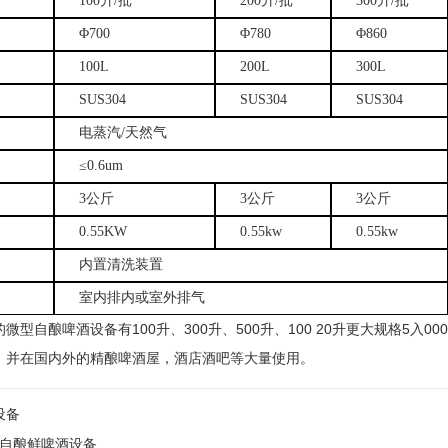
100升/批
200升/批
300升/批
Φ700
Φ780
Φ860
100L
200L
300L
SUS304
SUS304
SUS304
电蒸汽/天然气
≤
0.6um
3公斤
3公斤
3公斤
0.55KW
0.55kw
0.55kw
内置清洗装置
室内排内或室外排气
的微型自酿啤酒设备有
100升、300升、500升、100 20升更大规格
，并在国内外的精酿啤酒屋，酒店酒吧等大量使用。
设备
酒店自酿鲜啤酒设备