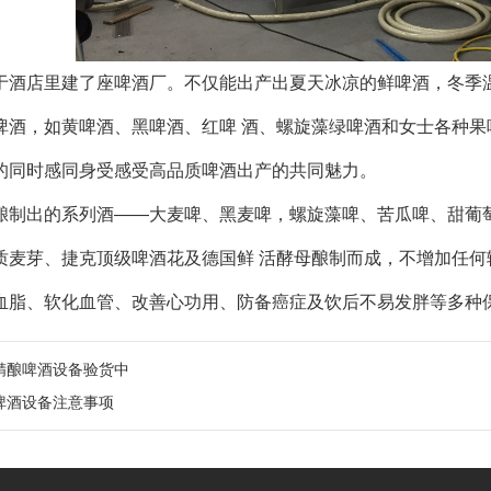
于酒店里建了座啤酒厂。不仅能出产出夏天冰凉的鲜啤酒，冬季
啤酒，如黄啤酒、黑啤酒、红啤 酒、螺旋藻绿啤酒和女士各种
的同时感同身受感受高品质啤酒出产的共同魅力。
酿制出的系列酒
——
大麦啤、黑麦啤，螺旋藻啤、苦瓜啤、甜葡
质麦芽、捷克顶级啤酒花及德国鲜 活酵母酿制而成，不增加任
血脂、软化血管、改善心功用、防备癌症及饮后不易发胖等多种
精酿啤酒设备验货中
啤酒设备注意事项