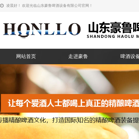
凌晨好！ 欢迎光临山东豪鲁啤酒设备有限公司官网！
网站首页
走进豪鲁
啤酒设