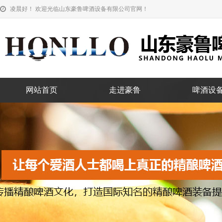
凌晨好！ 欢迎光临山东豪鲁啤酒设备有限公司官网！
网站首页
走进豪鲁
啤酒设