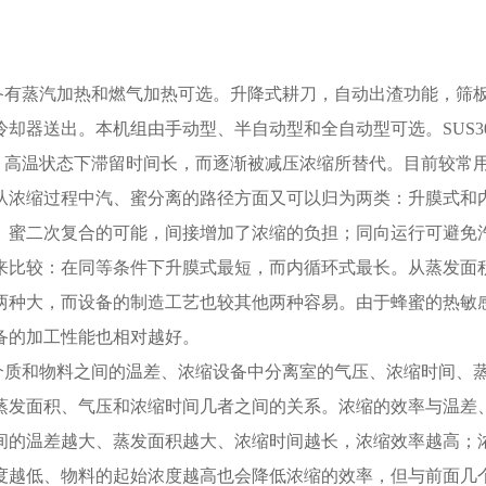
备有蒸汽加热和燃气加热可选。升降式耕刀，自动出渣功能，筛板
却器送出。本机组由手动型、半自动型和全自动型可选。SUS3
：高温状态下滞留时间长，而逐渐被减压浓缩所替代。目前较常
从浓缩过程中汽、蜜分离的路径方面又可以归为两类：升膜式和
、蜜二次复合的可能，间接增加了浓缩的负担；同向运行可避免
来比较：在同等条件下升膜式最短，而内循环式最长。从蒸发面
两种大，而设备的制造工艺也较其他两种容易。由于蜂蜜的热敏
备的加工性能也相对越好。
介质和物料之间的温差、浓缩设备中分离室的气压、浓缩时间、
蒸发面积、气压和浓缩时间几者之间的关系。浓缩的效率与温差
间的温差越大、蒸发面积越大、浓缩时间越长，浓缩效率越高；
度越低、物料的起始浓度越高也会降低浓缩的效率，但与前面几