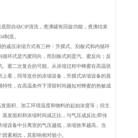
底部自动CIP清洗，煮沸罐有回旋功能，煮沸结束
04制造。
用的减压浓缩方式有三种：升膜式、刮板式和内循环
内循环式是汽蜜同向，而刮板式则是汽、蜜反向；反
汽、蜜二次复合的可能。从浓缩过程中蜂蜜在高温状
积上看，同等造价的浓缩设备，升膜式浓缩设备的蒸
感特性，在高温条件下滞留时间越短对蜂蜜的热敏成
蒸发面积、加工环境温度和物料的起始浓度等；但主
、蒸发面积和浓缩时间成正比，与气压成反比;即传
浓缩设备中分离室的气压越低，浓缩效率越高。当
个因素相比，其影响相对较小。