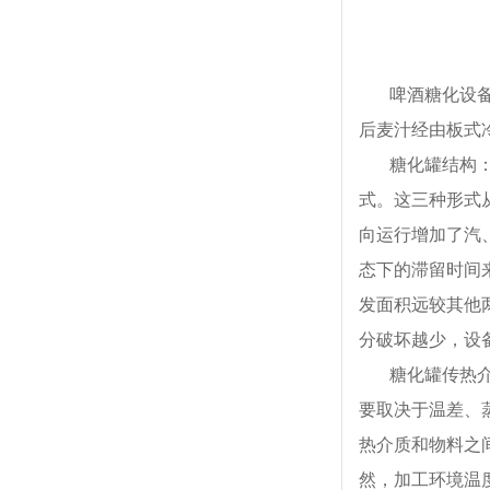
啤酒糖化设
后麦汁经由板式冷
糖化罐结构
式。这三种形式
向运行增加了汽
态下的滞留时间
发面积远较其他
分破坏越少，设
糖化罐传热
要取决于温差、
热介质和物料之
然，加工环境温