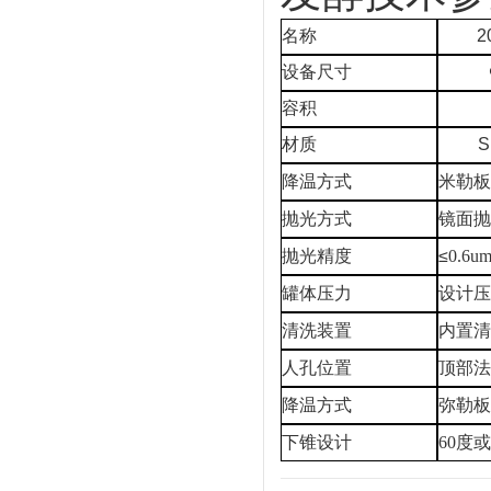
名称
2
设备尺寸
容积
材质
S
降温方式
米勒
抛光方式
镜面
抛光精度
≤
0.6u
罐体压力
设计
清洗装置
内置
人孔位置
顶部
降温方式
弥勒
下锥设计
60
度