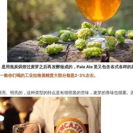
淡艾尔）是用焦炭烘焙过麦芽之后再发酵做成的，Pale Ale 里又包含各式
而一般你们喝的工业拉格酒精度大部分都是2-3%左右。
亮、明亮的，这种类型的特点是有很明显的苦味，麦芽的香味也很重。因此 P