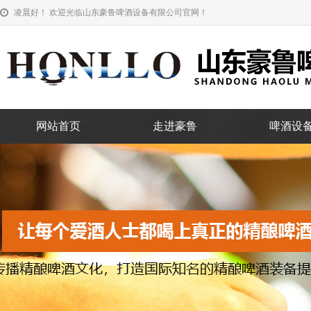
凌晨好！ 欢迎光临山东豪鲁啤酒设备有限公司官网！
网站首页
走进豪鲁
啤酒设