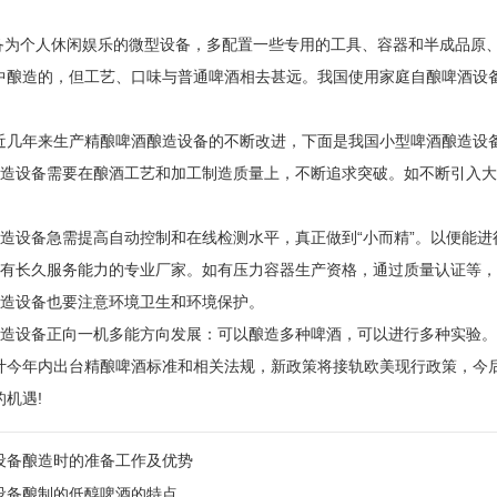
设备为个人休闲娱乐的微型设备，多配置一些专用的工具、容器和半成品原
中酿造的，但工艺、口味与普通啤酒相去甚远。我国使用家庭自酿啤酒设
近几年来生产精酿啤酒酿造设备的不断改进，下面是我国小型啤酒酿造设
酿造设备需要在酿酒工艺和加工制造质量上，不断追求突破。如不断引入
酿造设备急需提高自动控制和在线检测水平，真正做到“小而精”。以便能
是有长久服务能力的专业厂家。如有压力容器生产资格，通过质量认证等
酿造设备也要注意环境卫生和环境保护。
酿造设备正向一机多能方向发展：可以酿造多种啤酒，可以进行多种实验。
计今年内出台精酿啤酒标准和相关法规，新政策将接轨欧美现行政策，今
机遇!
设备酿造时的准备工作及优势
设备酿制的低醇啤酒的特点