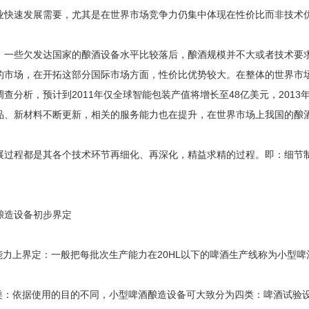
业快速发展需要，尤其是在世界市场竞争力仍集中体现在性价比而非技术
，一些欠发达国家的酿酒设备水平比较落后，酿酒规模并不大或者技术要
的市场，在开拓这部分国际市场方面，性价比优势较大。在整体的世界市
查分析，预计到2011年仅全球智能包装产值将增长至48亿美元，2013
品、新材料不断更新，相关的服务能力也在提升，在世界市场上我国的酿
展过程都是其各个技术环节再细化、再深化，精益求精的过程。即：细节
。
酿造设备初步界定
产能力上界定：一般把每批次生产能力在20HL以下的啤酒生产线称为小型
分类：依据使用的目的不同，小型啤酒酿造设备可大致分为四类：啤酒试验