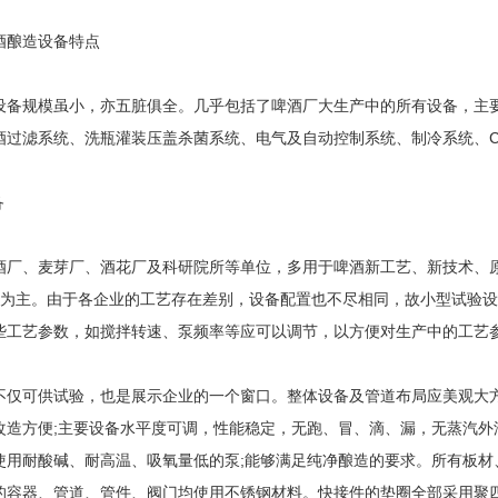
酒酿造设备特点
设备规模虽小，亦五脏俱全。几乎包括了啤酒厂大生产中的所有设备，主
酒过滤系统、洗瓶灌装压盖杀菌系统、电气及自动控制系统、制冷系统、C
备
酒厂、麦芽厂、酒花厂及科研院所等单位，多用于啤酒新工艺、新技术、
00L为主。由于各企业的工艺存在差别，设备配置也不尽相同，故小型试
些工艺参数，如搅拌转速、泵频率等应可以调节，以方便对生产中的工艺
不仅可供试验，也是展示企业的一个窗口。整体设备及管道布局应美观大方
造方便;主要设备水平度可调，性能稳定，无跑、冒、滴、漏，无蒸汽外泄
使用耐酸碱、耐高温、吸氧量低的泵;能够满足纯净酿造的要求。所有板材
的容器、管道、管件、阀门均使用不锈钢材料。快接件的垫圈全部采用聚四