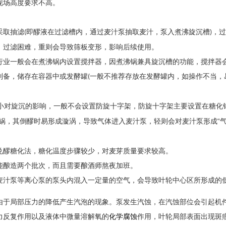
现场高度要求不高。
采取抽滤
即醪液在过滤槽内，通过麦汁泵抽取麦汁，泵入煮沸旋沉槽
，过
(
)
，过滤困难，重则会导致筛板变形，影响后续使用。
行业一般会在煮沸锅内设置搅拌器，因煮沸锅兼具旋沉槽的功能，搅拌器
制备，储存在容器中或发酵罐
一般不推荐存放在发酵罐内，如操作不当，
(
小对旋沉的影响，一般不会设置防旋十字架，防旋十字架主要设置在糖化
锅，其倒醪时易形成漩涡，导致气体进入麦汁泵，轻则会对麦汁泵形成“气
兑醪糖化法，糖化温度步骤较少，对麦芽质量要求较高。
能酿造两个批次，而且需要酿酒师熬夜加班。
麦汁泵等离心泵的泵头内混入一定量的空气，会导致叶轮中心区所形成的
由于局部压力的降低产生汽泡的现象。泵发生汽蚀，在汽蚀部位会引起机
力反复作用以及液体中微量溶解氧的
化学腐蚀
作用，叶轮局部表面出现斑