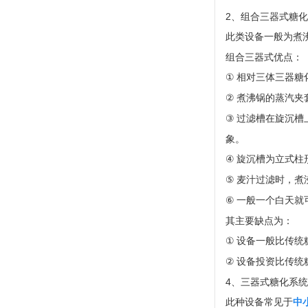
2
、组合三器式糖化
此类设备一般为煮
组合三器式优点：
①
相对三体三器糖
②
煮沸锅的蒸汽夹
③
过滤槽在旋沉槽
象。
④
旋沉槽为立式柱
⑤
麦汁过滤时，煮
⑥
一般一个白天就
其主要缺点为：
①
设备一般比传统
②
设备投资比传统
4
、三器式糖化系统
此种设备常见于
中