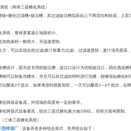
系统（两体三器糖化系统）
沸锅
+
糖化过滤槽
旋沉槽，其过滤旋沉槽实际由上下两层结构组成，上层
+
化系统，整体更紧凑占地面积小。
套加热面积一般很大，升温速度快。
上方，可以实现自然过滤
麦汁靠重力过滤
，过滤速度快，麦汁清亮度高
(
)
形槽设计，因为是专用的旋沉槽，旋沉口设计为切线旋沉口，因此酒花糟
沸锅可以制备洗糟水，并且可以在过滤的同时进行洗糟，能够缩短糖化时
可以酿造
个批次，如果考虑到熬夜加班，一天可以酿造
～
个批次，在
2
3
4
糖化两器设备高，对现场的高度有一定的要求。
糖化两器式设备要高，组合三器式糖化最大做1000L，容积方面有限制。
（三体三器糖化系统）
小型啤酒厂
，设备具有多种组合形式，常用组合如下：