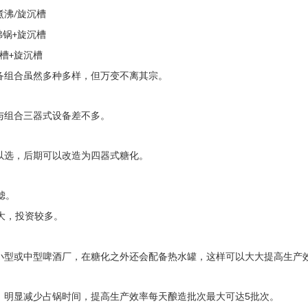
煮沸
旋沉槽
/
沸锅
旋沉槽
+
槽
旋沉槽
+
备组合虽然多种多样，但万变不离其宗。
与组合三器式设备差不多。
以选，后期可以改造为四器式糖化。
滤。
大，投资较多。
小型或中型啤酒厂，在糖化之外还会配备热水罐，这样可以大大提高生产
，明显减少占锅时间，提高生产效率每天酿造批次最大可达
5
批次。