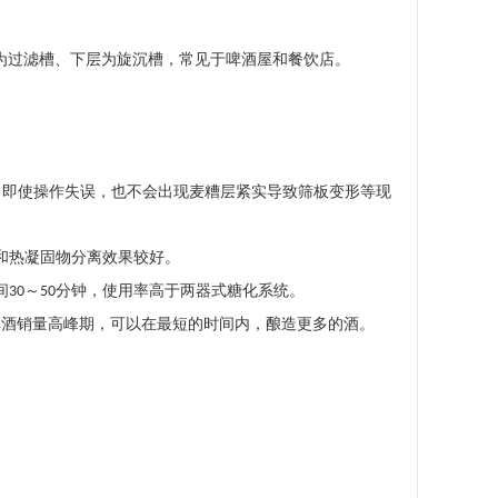
为过滤槽、下层为旋沉槽，常见于啤酒屋和餐饮店。
，即使操作失误，也不会出现麦糟层紧实导致筛板变形等现
和热凝固物分离效果较好。
间
～
分钟，使用率高于两器式糖化系统。
30
50
啤酒销量高峰期，可以在最短的时间内，酿造更多的酒。