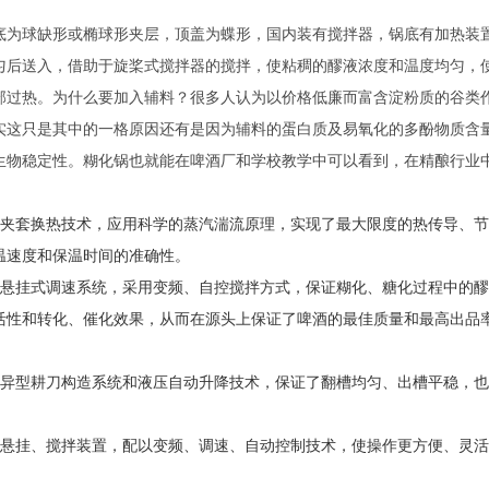
底为球缺形或椭球形夹层，顶盖为蝶形，国内装有搅拌器，锅底有加热装
匀后送入，借助于旋桨式搅拌器的搅拌，使粘稠的醪液浓度和温度均匀，使
部过热。
为什么要加入辅料？很多人认为
以价格低廉而富含淀粉质的谷类
实这只是其中的一格原因还有是因为
辅料的蛋白质及易氧化的多酚物质含
生物稳定性。
糊化锅也就能在啤酒厂和学校教学中可以看到，在精酿行业
板夹套换热技术，应用科学的蒸汽湍流原理，实现了最大限度的热传导、
温速度和保温时间的准确性。
的悬挂式调速系统，采用变频、自控搅拌方式，保证糊化、糖化过程中的
活性和转化、催化效果，从而在源头上保证了啤酒的最佳质量和最高出品
的异型耕刀构造系统和液压自动升降技术，保证了翻槽均匀、出槽平稳，
的悬挂、搅拌装置，配以变频、调速、自动控制技术，使操作更方便、灵