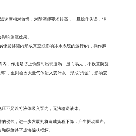
滤速度相对较慢，对酿酒师要求较高，一旦操作失误，轻
会影响旋沉效果。
易使发酵罐内形成真空或影响冰水系统的运行
内，操作麻
)
锅内，作用是防止倒醪时出现漩涡，显而易见，不设置防旋
缚”，重则会因大量气体进入麦汁泵，形成“汽蚀”，影响麦
低压不足以将液体吸入泵内，无法输送液体。
件的侵蚀，进一步发展则将造成扬程下降，产生振动噪声。
痕和裂纹甚至成海绵状损坏。