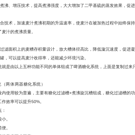
内煮沸、增压技术，提高煮沸强度，大大增加了二甲基硫的蒸发效果，促
混合技术，加速麦汁煮沸初期的升温速率，使麦汁在被加热过程中始终保
了麦汁的煮沸质量。
位过滤面积上的麦糟存积量设计，放大槽体径高比，降低漩沉速度，促进
储罐，可以提高麦汁收得率，还能减少环境污染。
统就是由以上五种功能不同的单体组成了啤酒糖化系统，上面
是复制过来
。
统（两体两器糖化系统）
业内使用较为普遍，主要有糖化过滤槽
+煮沸旋沉槽组成，糖化过滤槽的
作效率可以提升50%。
点：
较小。
简便。