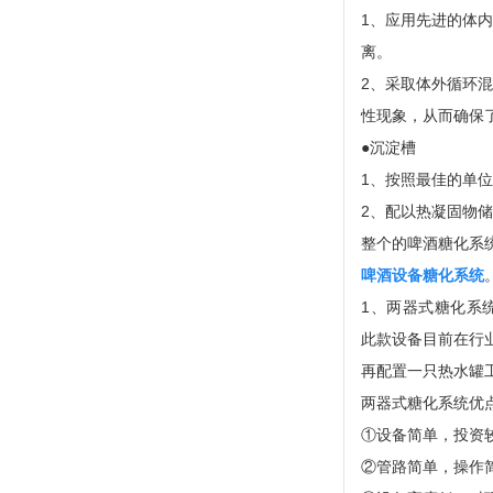
1、应用先进的体
离。
2、采取体外循环
性现象，从而确保
●沉淀槽
1、按照最佳的单
2、配以热凝固物
整个的啤酒糖化系
啤酒设备糖化系统
1、两器式糖化系
此款设备目前在行
再配置一只热水罐工
两器式糖化系统优
①设备简单，投资
②管路简单，操作