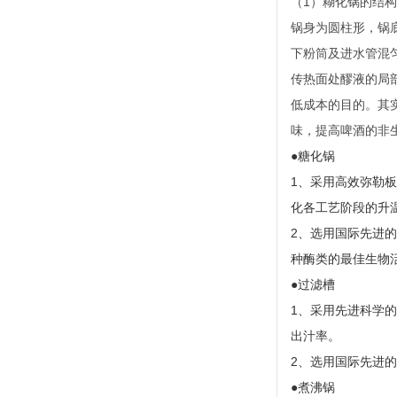
（
1）糊化锅的结构
锅身为圆柱形，锅
下粉筒及进水管混
传热面处醪液的局
低成本的目的。
其
味，提高啤酒的非
●糖化锅
1、采用高效弥勒
化各工艺阶段的升
2、选用国际先进
种酶类的最佳生物
●过滤槽
1、采用先进科学
出汁率。
2、选用国际先进
●煮沸锅