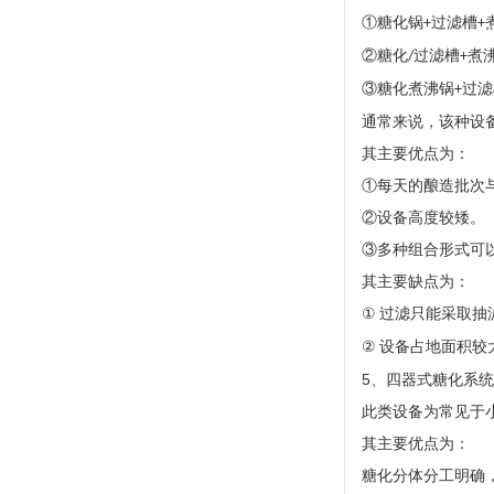
①糖化锅
过滤槽
+
+
②糖化
过滤槽
煮
/
+
③糖化煮沸锅
过滤
+
通常来说，该种设
其主要优点为：
①每天的酿造批次
②设备高度较矮。
③多种组合形式可
其主要缺点为：
①
过滤只能采取抽
②
设备占地面积较
5
、四器式糖化系统
此类设备为常见于
其主要优点为：
糖化分体分工明确