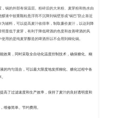
置，锅的外部有保温层。粉碎后的大米粉、麦芽粉和热水由
醪液中较重颗粒悬浮而不沉降到锅壁形成“锅巴”防止靠近
作为辅料，可以提高麦汁收得率，制取廉价麦汁，以达到降
量明显低于麦芽，有利于降低啤酒的色度和改善啤酒的风
中使用的是纯麦芽酿造的啤酒所以不会用到糊化锅。
节能效果，同时采取全自动化温度控制技术，确保糖化、糊
醪液的均匀混合，可以最大限度地发挥糊化、糖化过程中各
率。
也提高了过滤速度和生产效率，保持了麦汁的良好透明度和
活，维修简单、节约费用。