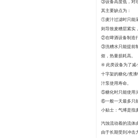
③
设备高度低，对
其主要缺点为：
①麦汁过滤时只能
则导致麦糟层紧实
②在啤酒设备制造
③洗糟水只能提前
烦，热量损耗高。
④
此类设备为了减
十字架的糖化
煮沸
/
汁泵使用寿命。
⑤糖化时只能使用
⑥一般一天最多只
小贴士：气缚是指
汽蚀
流动着的流体
由于长期受到冲击