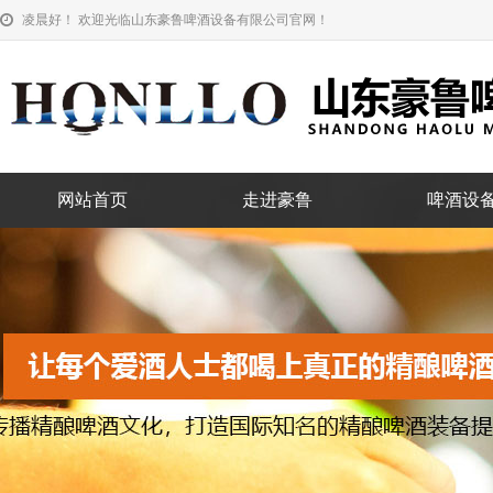
凌晨好！ 欢迎光临山东豪鲁啤酒设备有限公司官网！
网站首页
走进豪鲁
啤酒设