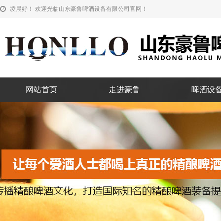
凌晨好！ 欢迎光临山东豪鲁啤酒设备有限公司官网！
网站首页
走进豪鲁
啤酒设