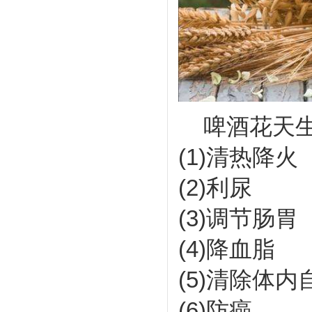
啤酒花天生
(1)清热降火
(2)利尿
(3)调节肠胃
(4)降血脂
(5)清除体内
(6)防癌