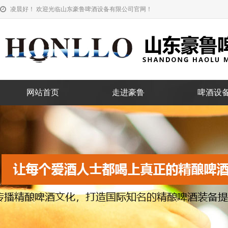
凌晨好！ 欢迎光临山东豪鲁啤酒设备有限公司官网！
网站首页
走进豪鲁
啤酒设