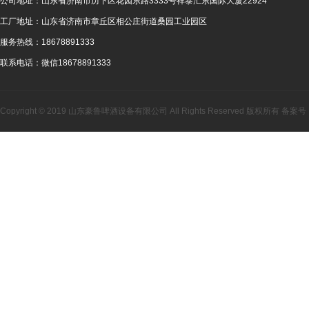
公司地址：
山东省济南市历下区花园东路3333号祥泰汇东国际大厦22924
工厂地址：
山东省济南市章丘区相公庄街道桑园工业园区
服务热线：
18678891333
联系电话：
微信18678891333
Copyright © 2019 山东豪鲁啤酒设备有限公司 All Rights Reserved 版权所有 备案