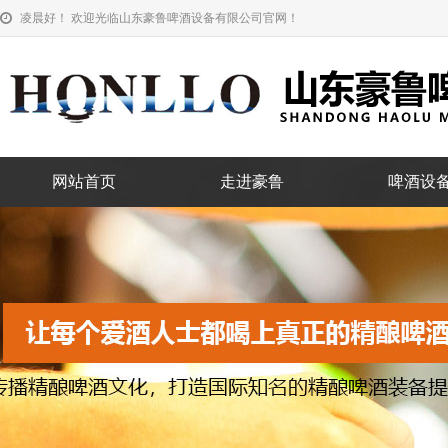
凌晨好！ 欢迎光临山东豪鲁啤酒设备有限公司官网！
网站首页
走进豪鲁
啤酒设