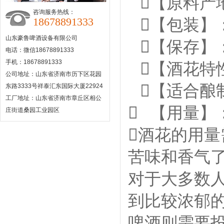
【原料产
咨询服务热线：
18678891333

【包装】
山东豪鲁啤酒设备有限公司

【保存】
电话：微信18678891333
手机：18678891333

【酒花特性】
公司地址：山东省济南市历下区花园

【适合酿制
东路3333号祥泰汇东国际大厦22924
工厂地址：山东省济南市章丘区相公

【用量】：
庄街道桑园工业园区

酒花的用量
苦味和香气
对于大多数人
到比较浓郁的
啤酒则需要投放