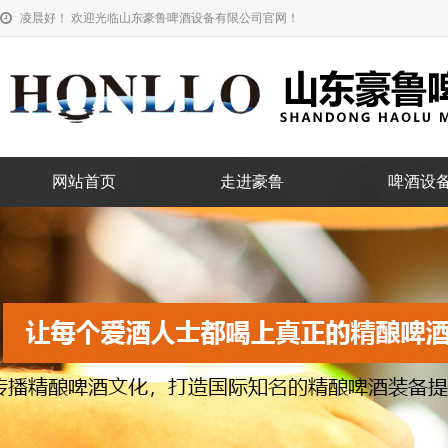
凌晨好！ 欢迎光临山东豪鲁啤酒设备有限公司官网！
网站首页
走进豪鲁
啤酒设