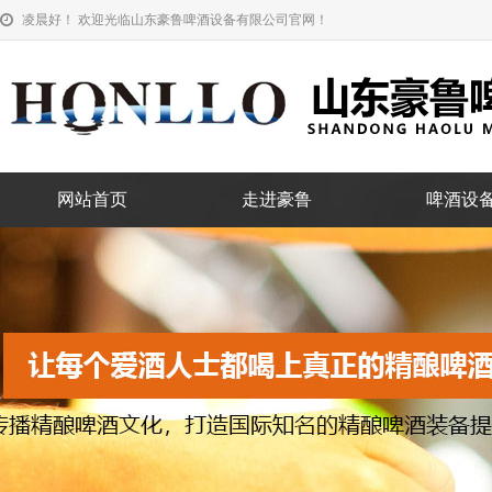
凌晨好！ 欢迎光临山东豪鲁啤酒设备有限公司官网！
网站首页
走进豪鲁
啤酒设